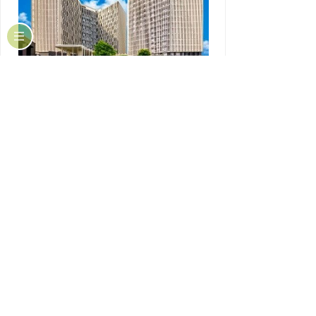
广州生物岛高新木莲庄酒店（琶洲会展店）
★★★
★
酒店位于广州国际生物岛，地处琶洲国际会展中
心核心区，地理位置得天独厚，周边环境优美，
周边汇聚众多生物科技研究中心与生命科学产业
园，南依广州大学城，北邻琶洲国际会展中心，
交通便利。 酒店去琶洲国际会展中心，地铁2站
即可到达；距广州大学城约10分钟车程，地铁1
站即可到达；距长隆旅游度假区约18分钟车程；
距黄埔军校旧址纪念馆约为25分钟车程；距达岭
南印象园约为15分钟车程。 作为入驻广州国际生
物岛的高端极具艺术气息的轻奢酒店，配有餐
厅，拥有2个超过200平米以上宴会厅及会议室，
配备先进的影音视听设备和高速网络接口；拥有
行政空间、大堂吧等多元化的休闲娱乐设施，让