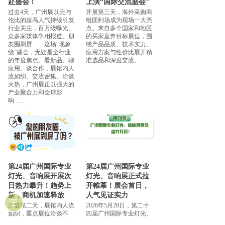
赴盛会！
上演“国际交流盛会”
过去4天，广州展以无与
开展第三天，海外采购商
伦比的超高人气持续引发
组团到场成为现场一大亮
行业关注，百万级曝光、
点。来自多个国家和地区
众多家媒体争相报道、朋
的买家直奔目标展位，围
友圈刷屏……这场“现象
绕产品品质、技术实力、
级”盛会，无疑是全行业
应用方案与性价比展开精
的年度焦点。看新品、聊
准选品和深度交流。
应用、谈合作，展馆内人
流如织、交流密集、洽谈
火热，广州展正以强大的
产业聚合力和全球影
响......
第24届广州国际专业
第24届广州国际专业
灯光、音响展开展次
灯光、音响展正式拉
日热力攀升！趋势上
开帷幕！展会首日，
新，商机加速释放
人气见证实力
开展第二天，展馆内人流
2026年5月28日，第二十
如织，重点展位洽谈不
四届广州国际专业灯光、
断，产品演示与方案讲解
音响展览会（以下简称