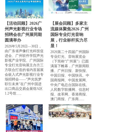
【活动回顾】2026广
【展会回顾】多家主
州声光影视行业专场
流媒体聚焦2026 广州
招聘会在广州展同期
国际专业灯光音响
圆满举办
展，行业标杆实力尽
显！
2026年5月28日—30日，
由广东省声像灯光科技促
2026第二十四届广州国际
进会、广州软件学院声光
专业灯光、音响展览会
影视产业学院、广州国际
（下简称“广州展”）已圆
专业灯光音响展主办方三
满落下帷幕，广州新闻联
方联合打造的省内首届展
播、广州日报、新快报、
会嵌入式声光影视行业专
中国日报、中国快讯、中
场招聘会——“声光筑梦·
国商报网、中国发展网、
职引未来”在广州中国进
中央广电总台国际在线、
出口商品交易会展馆A区
人民数字联播网、信息时
1.2号馆......
报、改革网、香港商报、
澳门商报、广东商......