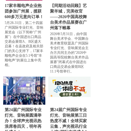
17家丰顺电声企业抱
【同期活动回顾】艺
团参加广州展，揽获
聚羊城，完美收官
600多万元意向订单！
——2026中国高校舞
台美术作品展赛在广
5月28-31日，第二十四届
广州国际专业灯光、音响
州落下帷幕
展览会（以下简称“广州
2026年5月31日，由中国
展”）在中国进出口商品
舞台美术学会、中国舞台
交易会展馆A、B区盛大
美术教育联盟及广州国际
启幕！在县政府及相关部
专业灯光、音响展览会主
门的关心支持下，17家丰
办方共同主办的“2026中
顺电声企业在5.1号馆“丰
国高等院校舞台美术作品
顺电声”的展位上集中亮
展赛”闭幕式在中国进出
相。
口商品交易会展馆B区
11.1号馆举行。
第24届广州国际专业
第24届广州国际专业
灯光、音响展圆满举
灯光、音响展第三日
办！全球声光视讯热
热度不减！全球买家
浪席卷四天，明年再
云集，声光视讯行业